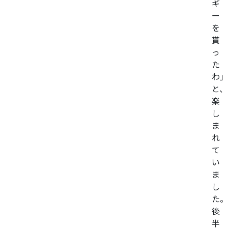
ギ
ー
を
貰
っ
た
わ」
と、
楽
し
ま
れ
て
い
ま
し
た。
後
半