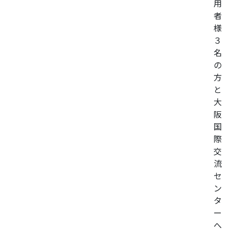
用
者
様
３
名
の
方
と
大
阪
国
際
交
流
セ
ン
タ
ー
へ