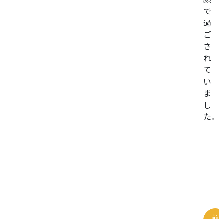
で
過
ご
さ
れ
て
い
ま
し
た。
前