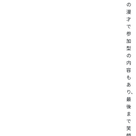
の
漫
才
で
参
加
型
の
内
容
も
あ
り、
最
後
ま
で
笑
顔