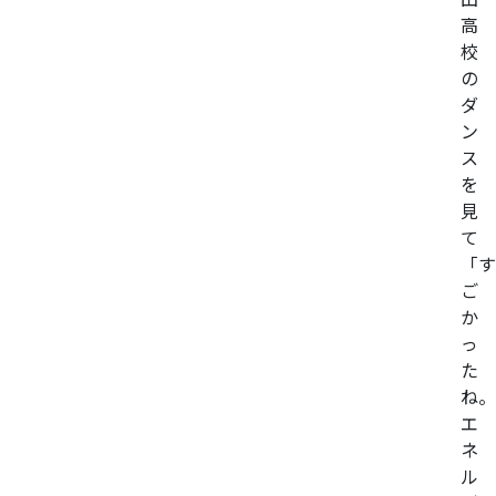
高
校
の
ダ
ン
ス
を
見
て
「す
ご
か
っ
た
ね。
エ
ネ
ル