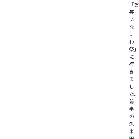
「お
笑
い
な
に
わ
祭」
に
行
き
ま
し
た。
前
半
の
久
米
田