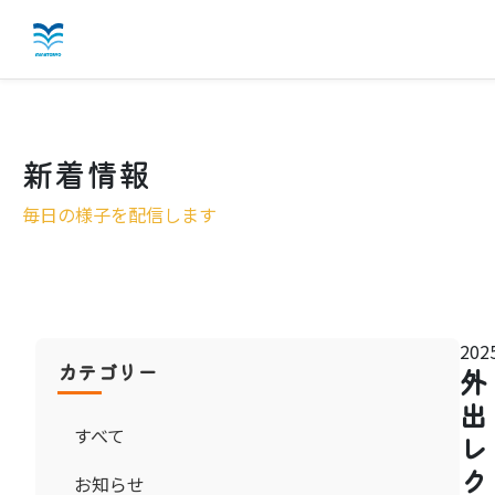
愛港園の特徴
新着情報
施設概要
毎日の様子を配信します
入所案内
こだわりの料理
お知らせ
2025
カテゴリー
外
よくある質問
出
すべて
レ
お問い合わせ
ク
お知らせ