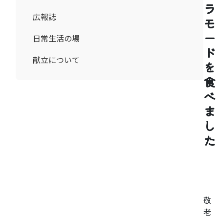
ラ
広報誌
モ
ー
日常生活の場
ド
献立について
を
食
べ
ま
し
た
敬
老