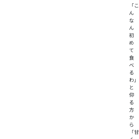
「こ
ん
な
ん
初
め
て
食
べ
る
わ」
と
仰
る
方
か
ら
「甘