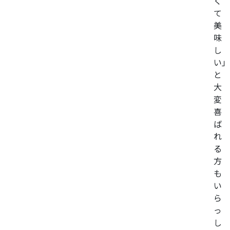
く
て
美
味
し
い」
と
大
変
喜
ば
れ
る
方
も
い
ら
っ
し