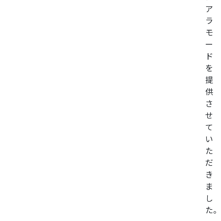
ア
ラ
モ
ー
ド
を
提
供
さ
せ
て
い
た
だ
き
ま
し
た。