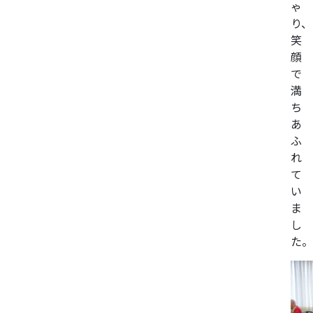
ゃ
り、
笑
顔
で
満
ち
あ
ふ
れ
て
い
ま
し
た。