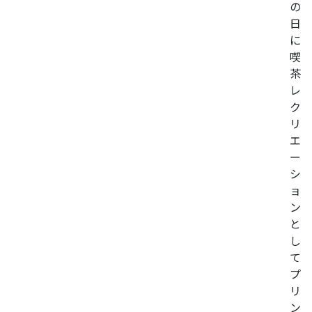
の
日
に
喫
茶
レ
ク
リ
エ
ー
シ
ョ
ン
と
し
て
プ
リ
ン