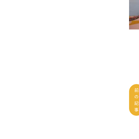
前
の
記
事