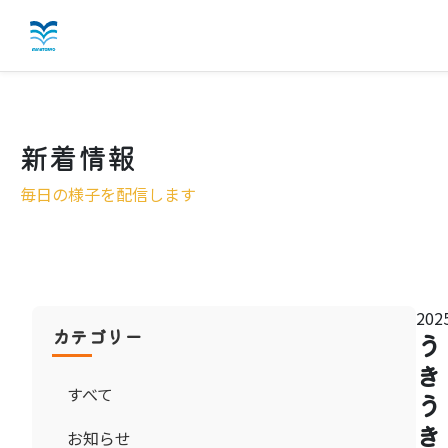
愛港園の特徴
新着情報
施設概要
毎日の様子を配信します
入所案内
こだわりの料理
お知らせ
2025
カテゴリー
う
よくある質問
き
すべて
う
お問い合わせ
き
お知らせ