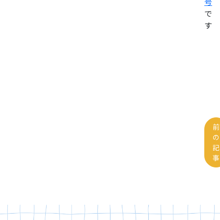
号
で
す
前
の
記
事