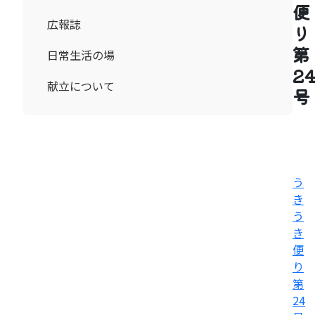
便
広報誌
り
第
日常生活の場
2
献立について
号
う
き
う
き
便
り
第
24